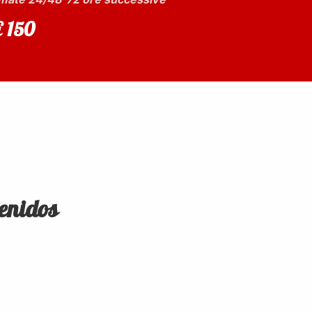
€ 150
venidos