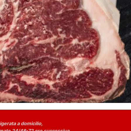
igerata a domicilio,
stimate 24/48-72 ore successive