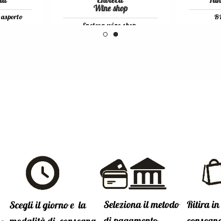
ia
Enoteca
Tan
Wine shop
 asporto
B
Enoteca wine shop
Scopri