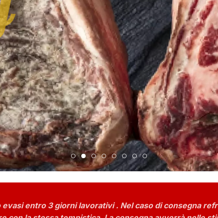
t
y
 evasi entro 3 giorni lavorativi . Nel caso di consegna refr
riere con la stessa tempistica. La consegna avverrà nelle 