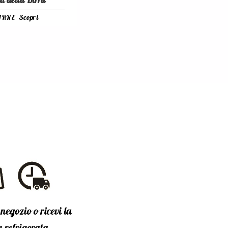
a della Birra
IRRE
Scopri