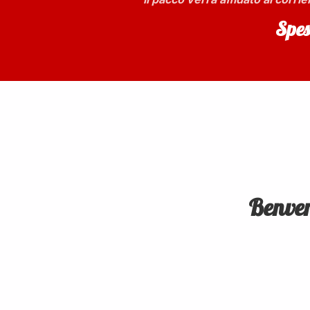
Spes
Benven