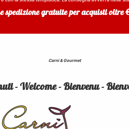
e spedizione gratuite per acquisti oltre 
Carni & Gourmet
uti - Welcome -
B
ienvenu -
B
ien