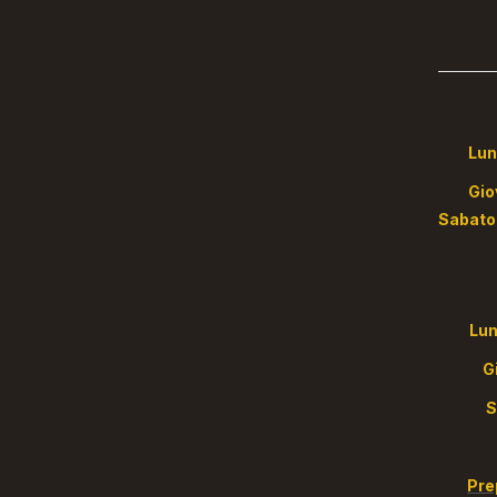
Lunedì
Gi
S
Lun
Pre