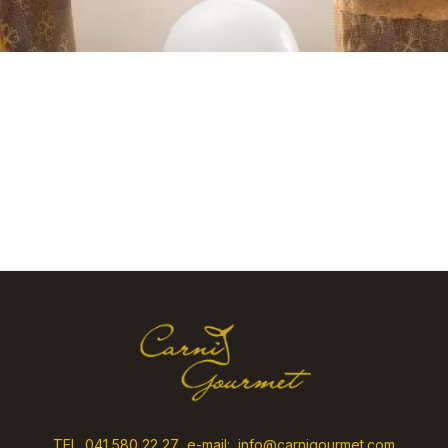
TEL. 041 580 22 27 e-mail: info@carnigourmet.com