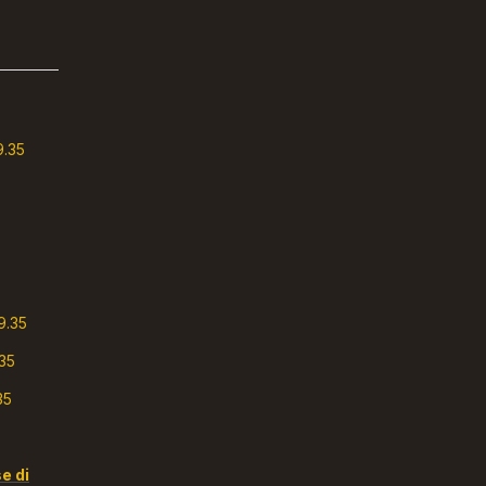
9.35
9.35
9.35
.35
35
e di