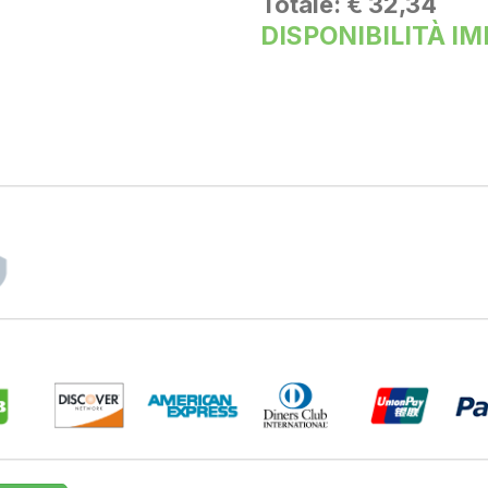
Totale:
€ 32,34
DISPONIBILITÀ I