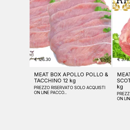
€ 4.50
€
METRA
DIAMANTE DI SALE HALITE
I
TECCHE 5 kg
ROMA FINE FOODS vaso gr.
R
110
1
 SOLO ACQUISTI