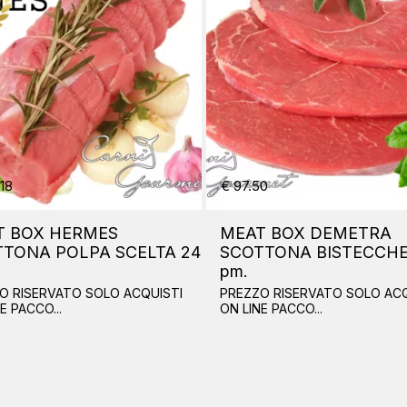
 6.00
€ 4.90
TALIAN STYLE BBQ RUB
PEPE JAMAICA PI
OMA FINE FOODS Vaso gr.
ROMA FINE FOODS 
10