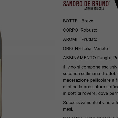
BOTTE
Breve
CORPO
Robusto
AROMI
Fruttato
ORIGINE
Italia, Veneto
ABBINAMENTO
Funghi, Pes
l vino si compone esclusiv
i
seconda settimana di ottobr
macerazione pellicolare a 
e infine la pressatura soffi
in botti di rovere, dove pe
Successivamente il vino affin
mesi.