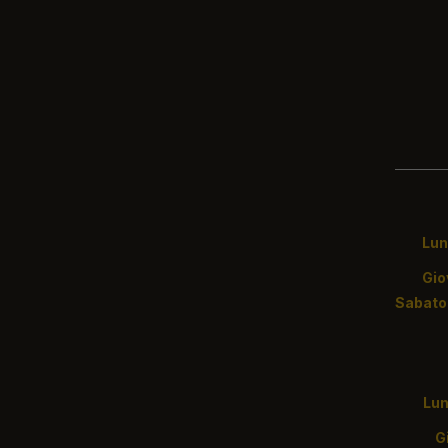
Lunedì
Gi
S
Lun