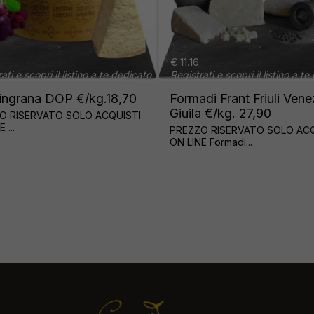
€ 11.16
€ 17.94
a te dedicato
Registrati e scopri il listino a te dedicato
g.18,70
Formadi Frant Friuli Venezia
POLLO
Giuila €/kg. 27,90
PEZZO 
ACQUISTI
PREZZO RISERVATO SOLO ACQUISTI
PREZZO 
ON LINE Formadi...
ON LINE 