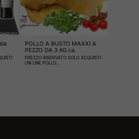
€ 8.10
Registrati e scopri il listino a te d
 A BUSTO MAXXI A
TACCHINO PETTO FETTI
DA 3 KG.ca.
€/kg.13,50
RISERVATO SOLO ACQUISTI
PREZZO RISERVATO SOLO ACQUI
POLLO...
ON LINE ...