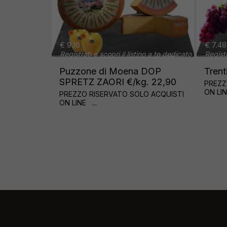
.16
€ 7.48
istrati e scopri il listino a te dedicato
Registrati e scopri il listino 
zzone di Moena DOP
Trentingrana DOP €/k
RETZ ZAORI €/kg. 22,90
PREZZO RISERVATO SOLO 
ON LINE ...
EZZO RISERVATO SOLO ACQUISTI
LINE ...