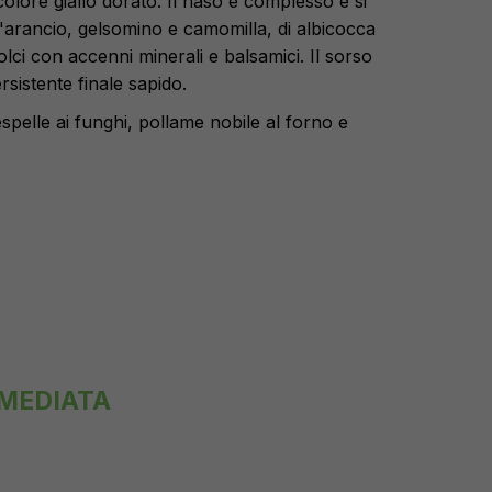
 colore giallo dorato. Il naso è complesso e si
d'arancio, gelsomino e camomilla, di albicocca
olci con accenni minerali e balsamici. Il sorso
rsistente finale sapido.
spelle ai funghi, pollame nobile al forno e
MMEDIATA