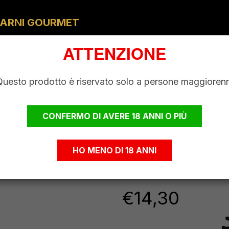
ARNI GOURMET
LEVAMENTO
MACELLERIA
VINI & BIRRE
SPECIALITÀ 
ATTENZIONE
Questo prodotto è riservato solo a persone maggiorenn
CONFERMO DI AVERE 18 ANNI O PIÙ
Soave Supe
Piero DOCG
HO MENO DI 18 ANNI
ml 750
€
14,30