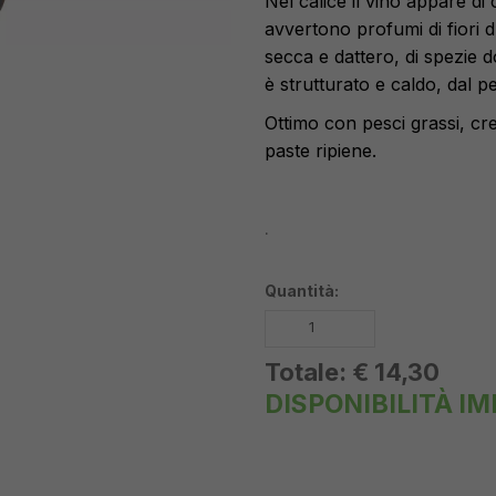
Nel calice il vino appare di
avvertono profumi di fiori 
secca e dattero, di spezie d
è strutturato e caldo, dal pe
Ottimo con pesci grassi, cre
paste ripiene.
.
Quantità:
Totale:
€ 14,30
DISPONIBILITÀ I