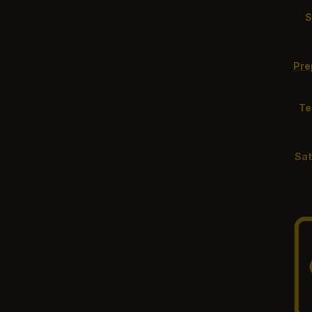
Pre
Te
S
a