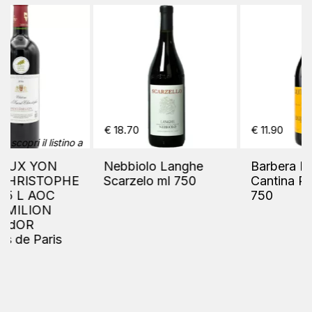
€ 11.90
€ 13.60
Barbera D'Alba DOC
Gewurztraminer St.
Cantina Parroco ml
Micheal Eppan ml 750
750