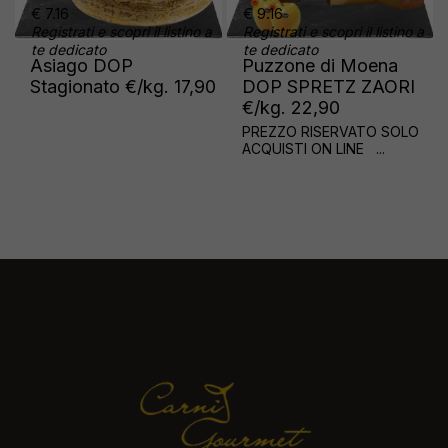
€ 9.16
€ 11.56
Registrati e scopri il listino a
Registrati e scopri il listino a
te dedicato
te dedicato
Puzzone di Moena
Ubriaco affinato
DOP SPRETZ ZAORI
all'Amarone
€/kg. 22,90
€/kg.28,90
PREZZO RISERVATO SOLO
PREZZO RISERVATO
ACQUISTI ON LINE ...
ACQUISTI ON LINE ...