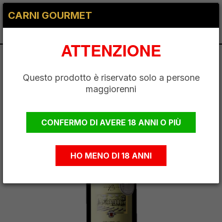
x
Carni Gourmet
CARNI GOURMET
0
FREE - In Google
SCARICA
Play
ATTENZIONE
Questo prodotto è riservato solo a persone
maggiorenni
CONFERMO DI AVERE 18 ANNI O PIÙ
HO MENO DI 18 ANNI