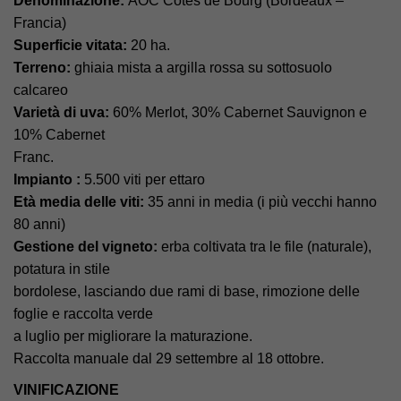
Denominazione:
AOC Côtes de Bourg (Bordeaux –
Francia)
Superficie vitata:
20 ha.
Terreno:
ghiaia mista a argilla rossa su sottosuolo
calcareo
Varietà di uva:
60% Merlot, 30% Cabernet Sauvignon e
10% Cabernet
Franc.
Impianto :
5.500 viti per ettaro
Età media delle viti:
35 anni in media (i più vecchi hanno
80 anni)
Gestione del vigneto:
erba coltivata tra le file (naturale),
potatura in stile
bordolese, lasciando due rami di base, rimozione delle
foglie e raccolta verde
a luglio per migliorare la maturazione.
Raccolta manuale dal 29 settembre al 18 ottobre.
VINIFICAZIONE