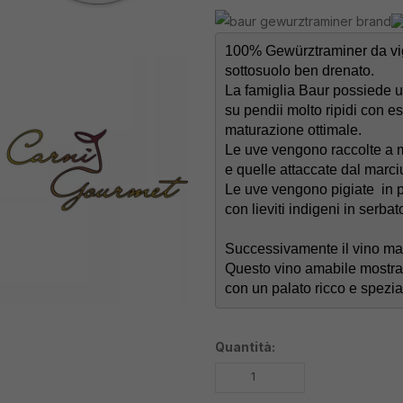
100% Gewürztraminer da vigne
sottosuolo ben drenato. 

La famiglia Baur possiede un
su pendii molto ripidi con e
maturazione ottimale. 

Le uve vengono raccolte a m
e quelle attaccate dal marci
Le uve vengono pigiate  in 
con lieviti indigeni in serba
Successivamente il vino matur
Questo vino amabile mostra un
con un palato ricco e spezia
Quantità: