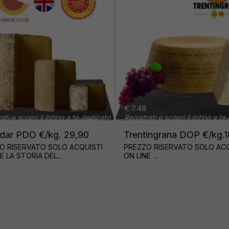
 5.95
€ 17.94
egistrati e scopri il listino a te dedicato
POLLO PETTO FETTINE
POLLO A BUSTO M
AXXI €/kg. 11,90
PEZZO DA 3 KG.ca.
REZZO RISERVATO SOLO ACQUISTI
PREZZO RISERVATO SOLO
N LINE ...
ON LINE POLLO...