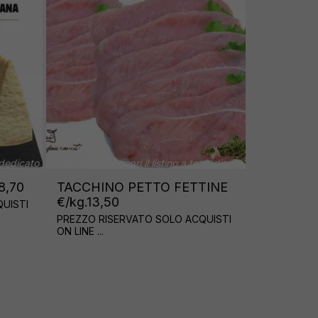
€ 16.50
€ 27.4
AXXI A
SVIZZERE DI POLLO
FARA
TACCHINO €/kg. 14.98
PREZZ
ON LIN
 ACQUISTI
PREZZO RISERVATO SOLO ACQUISTI
ON LINE ...