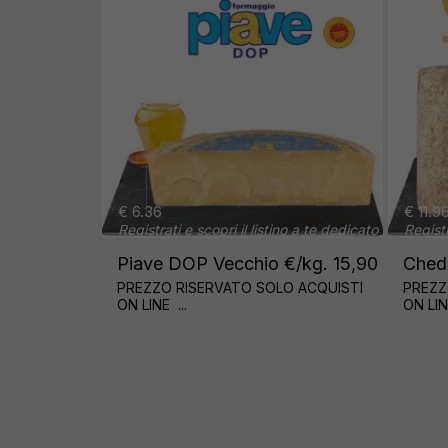
€ 8.10
€
 listino a te dedicato
Registrati e scopri il listino a te dedicato
R
P €/kg.18,70
TACCHINO PETTO FETTINE
€/kg.13,50
M
 SOLO ACQUISTI
PREZZO RISERVATO SOLO ACQUISTI
P
ON LINE ...
O