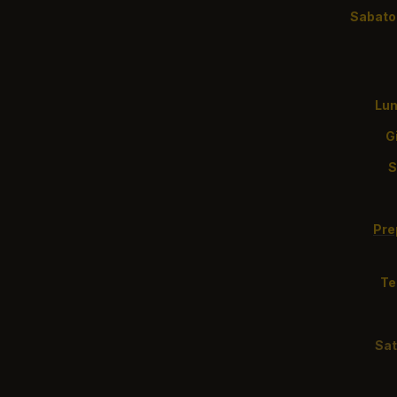
S
Lun
Pre
Te
S
a