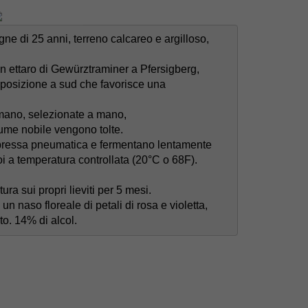
 di 25 anni, terreno calcareo e argilloso, 

 ettaro di Gewürztraminer a Pfersigberg, 

sposizione a sud che favorisce una 

ano, selezionate a mano, 

ume nobile vengono tolte. 

pressa pneumatica e fermentano lentamente

toi a temperatura controllata (20°C o 68F).

a sui propri lieviti per 5 mesi.

 naso floreale di petali di rosa e violetta, 

to. 14% di alcol.