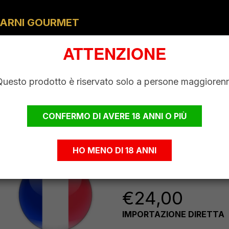
ARNI GOURMET
LEVAMENTO
MACELLERIA
VINI & BIRRE
SPECIALITÀ 
ATTENZIONE
Questo prodotto è riservato solo a persone maggiorenn
CONFERMO DI AVERE 18 ANNI O PIÙ
Gewurztram
Charles Bau
HO MENO DI 18 ANNI
750
€
24,00
IMPORTAZIONE DIRETTA